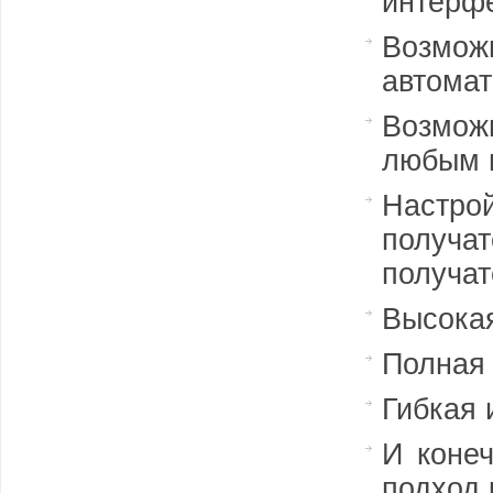
интерф
Возмож
автомат
Возможн
любым 
Настр
получа
получат
Высокая
Полная
Гибкая 
И конеч
подход 