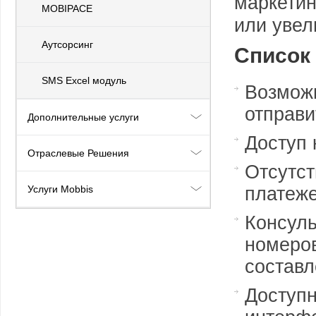
маркетин
MOBIPACE
или увел
Аутсорсинг
Список
SMS Excel модуль
Возмо
отправи
Дополнительные услуги
Доступ 
Отраслевые Решения
Отсутс
платеж
Услуги Mobbis
Консул
номер
составл
Доступ