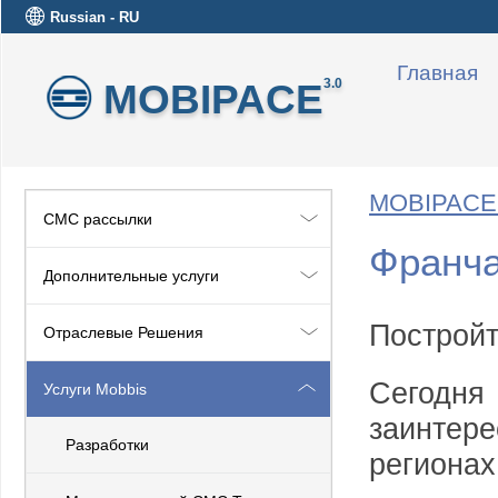
Russian - RU
Главная
MOBIPACE
3.0
MOBIPACE 
СМС рассылки
Франча
Дополнительные услуги
Постройт
Отраслевые Решения
Сегодн
Услуги Mobbis
заинтер
Разработки
регионах