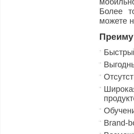
мобильн
Более т
можете н
Преиму
Быстрый
Выгодн
Отсутст
Широка
продукт
Обучени
Brand-b