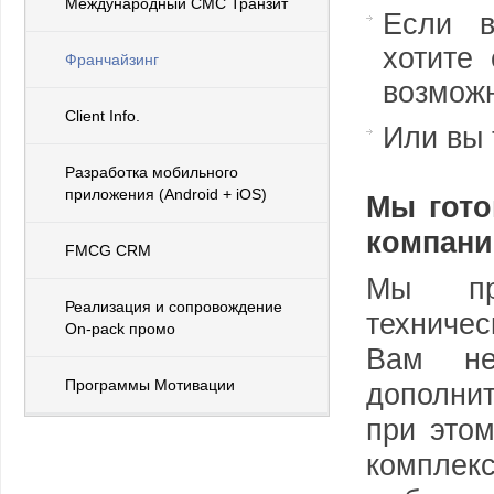
Международный СМС Транзит
Если в
хотите
Франчайзинг
возмож
Client Info.
Или вы 
Разработка мобильного
приложения (Android + iOS)
Мы гото
компани
FMCG CRM
Мы пре
Реализация и сопровождение
техниче
On-pack промо
Вам не
Программы Мотивации
дополни
при этом
компле