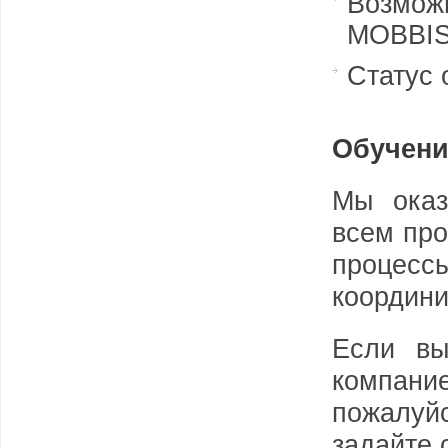
Возможн
MOBBI
Статус 
Обучени
Мы оказ
всем про
процес
координи
Если вы
компани
пожалу
задайте 