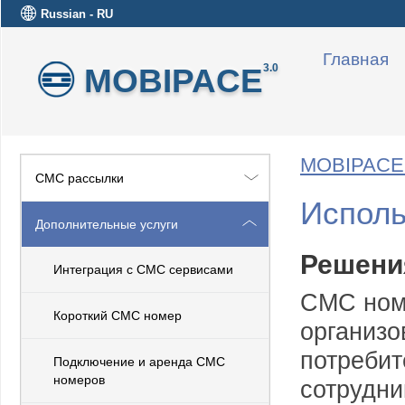
Russian - RU
Главная
MOBIPACE
3.0
MOBIPACE 
СМС рассылки
Исполь
Дополнительные услуги
Решени
Интеграция с СМС сервисами
СМС номе
Короткий СМС номер
организо
потребит
Подключение и арeнда СМС
номеров
сотрудни