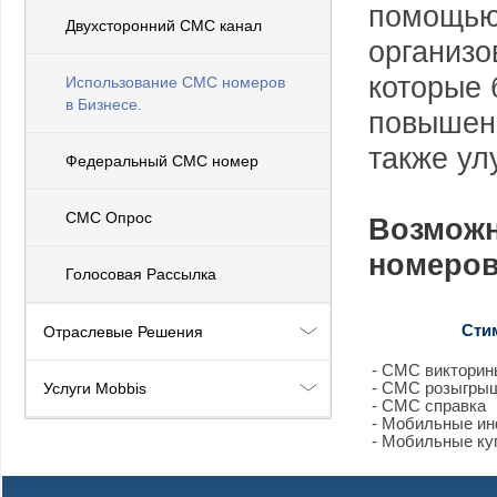
помощью
Двухсторонний СМС канал
организо
которые 
Использование СМС номеров
в Бизнесе.
повышени
также ул
Федеральный СМС номер
СМС Опрос
Возможн
номеров
Голосовая Рассылка
Сти
Отраслевые Решения
- СМС викторин
Услуги Mobbis
- СМС розыгры
- СМС справка
- Мобильные и
- Мобильные ку