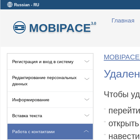
Russian - RU
Главная
MOBIPACE
3.0
MOBIPACE 
Регистрация и вход в систему
Удален
Редактирование персональных
данных
Чтобы уд
Информирование
перейти
Вставка текста
открыть
Работа с контактами
навест