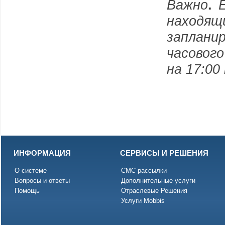
Важно
.
Е
наход
заплани
часовог
на 17:00
ИНФОРМАЦИЯ
СЕРВИСЫ И РЕШЕНИЯ
О системе
СМС рассылки
Вопросы и ответы
Дополнительные услуги
Помощь
Отраслевые Решения
Услуги Mobbis