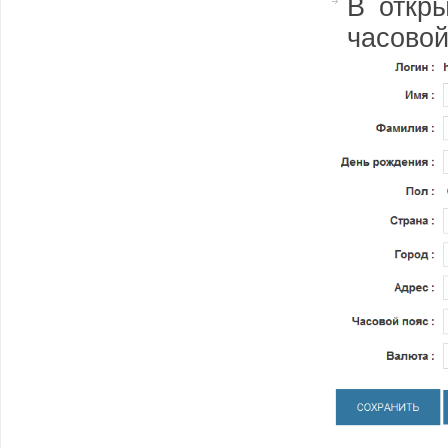
В откр
часовой